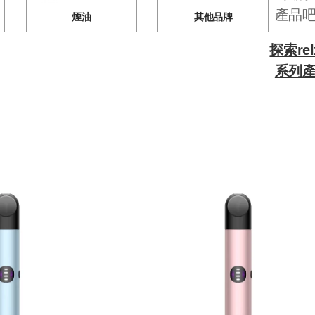
產品
煙油
其他品牌
探索re
系列