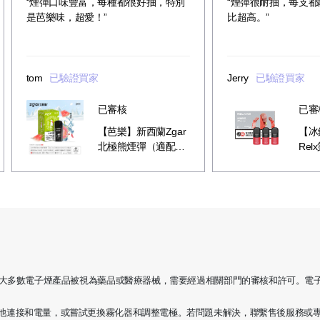
“煙彈口味豐富，每種都很好抽，特別
“煙彈很耐抽，每支
是芭樂味，超愛！”
比超高。”
tom
已驗證買家
Jerry
已驗證買家
已審核
已審
【芭樂】新西蘭Zgar
【冰
北極熊煙彈（適配
Re
RELX 5代4代煙桿）
彈 
格，大多數電子煙產品被視為藥品或醫療器械，需要經過相關部門的審核和許可。電
池連接和電量，或嘗試更換霧化器和調整電極。若問題未解決，聯繫售後服務或