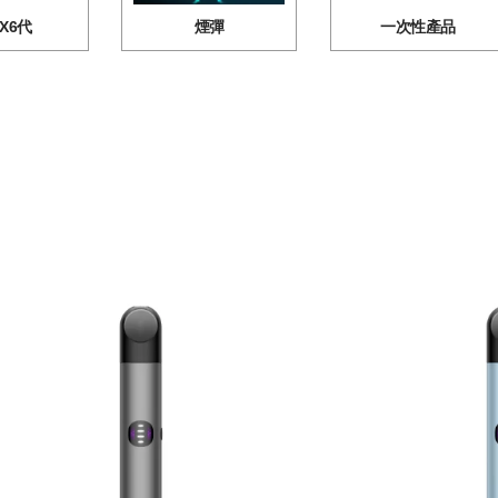
LX6代
煙彈
一次性產品