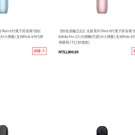
elx 6代電子菸宙斯 悅刻
【粉色原廠正品】全新系列 Relx 6代電子菸宙斯 
可調大/小煙量) 支持Relx 4/5代煙
Infinity Pro 2六代煙機(可調大/小煙量) 支持Relx 4
彈通用 (下訂秒發貨)
銷量: 0
NT$1,800.00