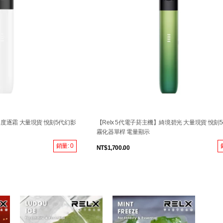
零度逐霜 大量現貨 悅刻5代幻影
【Relx 5代電子菸主機】綺境碧光 大量現貨 悅刻
霧化器單桿 電量顯示
銷量: 0
NT$1,700.00