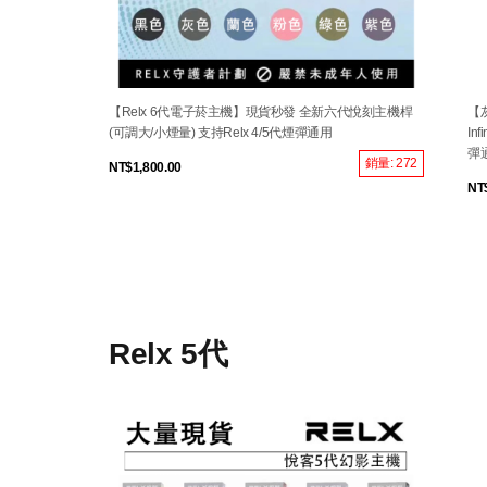
【Relx 6代電子菸主機】現貨秒發 全新六代悅刻主機桿
【
(可調大/小煙量) 支持Relx 4/5代煙彈通用
In
彈
銷量: 272
NT$1,800.00
NT
Relx 5代