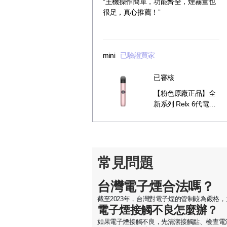
“主機操作簡單，功能齊全，煙霧量也
很足，真心推薦！”
mini
已驗證買家
已審核
【粉色原廠正品】全
新系列 Relx 6代電子
菸宙斯 悅刻Infinity
Pro 2六代煙機(可調
大/小煙量) 支持Relx
4/5代煙彈通用 (下訂
秒發貨)
常見問題
台灣電子煙合法嗎？
截至2023年，台灣對電子煙的管制較為嚴
電子煙接觸不良怎麼辦？
如果電子煙接觸不良，先清潔接觸點、檢查電