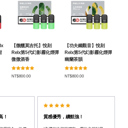
x
【微醺莫吉托】悅刻
【功夫鐵觀音】悅刻
甜
Relx第5代幻影霧化煙彈
Relx第5代幻影霧化煙彈
微微酒香
幽蘭茶韻
NT$800.00
NT$800.00
高！
質感優秀，續航強！