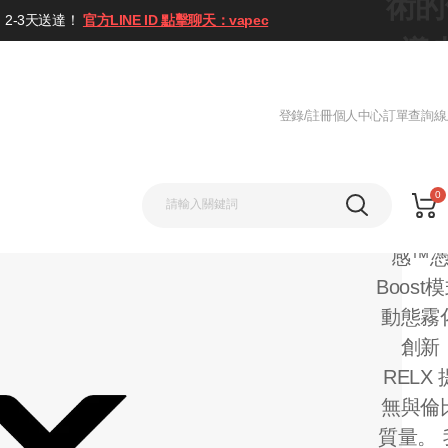
術的
2-3天送達！
官方LINE ID 點擊聊天：vapec
導
電子
登錄/註冊
個人中心
訂單查詢
線
機、
精心製
0
超級絲
感™
Boost
動態霧
創新
RELX
無與倫
質量。 