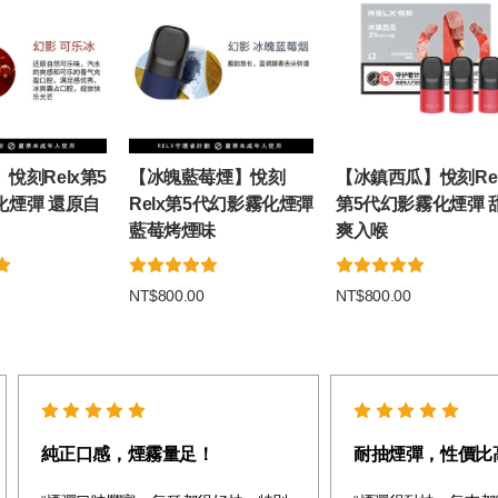
悅刻Relx第5
【冰魄藍莓煙】悅刻
【冰鎮西瓜】悅刻Rel
化煙彈 還原自
Relx第5代幻影霧化煙彈
第5代幻影霧化煙彈 
藍莓烤煙味
爽入喉
NT$800.00
NT$800.00
純正口感，煙霧量足！
耐抽煙彈，性價比