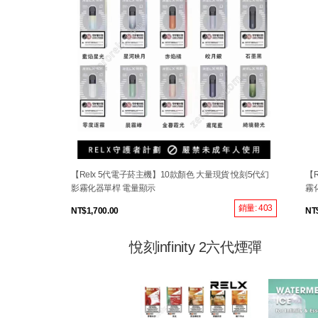
【Relx 5代電子菸主機】10款顏色 大量現貨 悅刻5代幻
【
影霧化器單桿 電量顯示
霧
銷量: 403
NT$1,700.00
NT
悅刻infinity 2六代煙彈