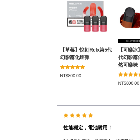
【草莓】悅刻Relx第5代
【可樂冰】
幻影霧化煙彈
代幻影霧
然可樂味
NT$800.00
NT$800.00
性能穩定，電池耐用！