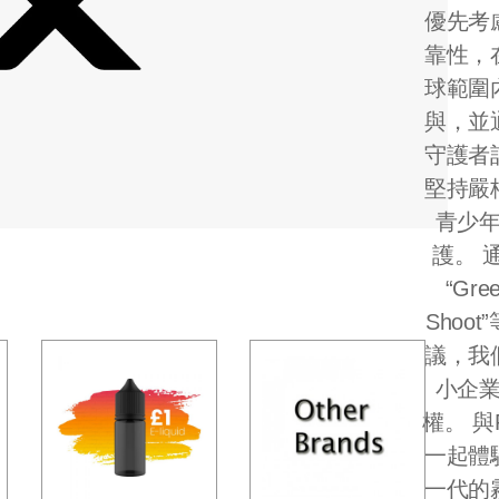
優先考
靠性，
球範圍
與，並
守護者
堅持嚴
青少
護。 
“Gre
Shoot
議，我
小企
權。 與R
一起體
一代的