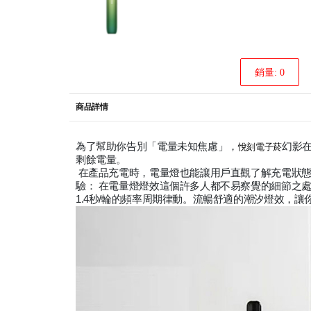
銷量: 0
商品詳情
為了幫助你告別「電量未知焦慮」，
幻影
悅刻電子菸
剩餘電量。
在產品充電時，電量燈也能讓用戶直觀了解充電狀態
驗： 在電量燈燈效這個許多人都不易察覺的細節之處
1.4秒/輪的頻率周期律動。流暢舒適的潮汐燈效，