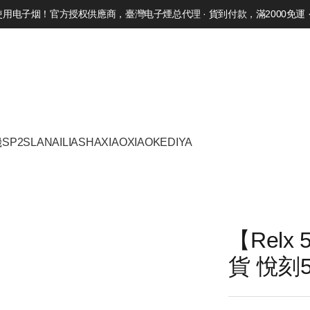
电子烟！官方授权供應商，臺灣电子煙总代理 · 貨到付款，滿2000免運 · 
機
SP2S
LANA
ILIA
SHAXIAO
XIAOKE
DIYA
【Rel
貨 悅刻