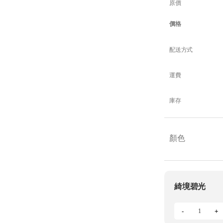
原價
價格
配送方式
運費
庫存
顏色
綺境碧光
-
+