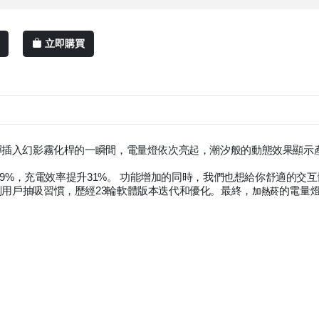
立即購買
化彈插入幻影霧化桿的一瞬間，電量燈依次亮起，潮汐般的動態效果顯示
9%，充電效率提升31%。 功能增加的同時，我們也想給你舒適的交互
刻用戶抽吸習慣，歷經23輪軟體版本迭代和優化。最終，
的電量
加熱菸