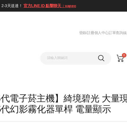
2-3天送達！
官方LINE ID 點擊聊天：vapec
登錄/註冊
個人中心
訂單查詢
線
0
x 5代電子菸主機】綺境碧光 大量
5代幻影霧化器單桿 電量顯示