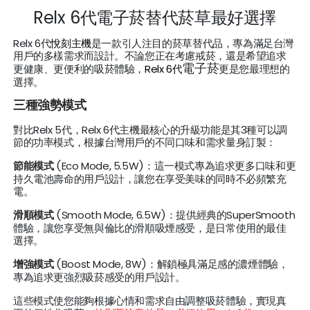
Relx 6代電子菸
替代
菸
草最好選擇
Relx 6代
悅刻主機
是一款引人注目的菸草替代品，專為滿足台灣
用戶的多樣需求而設計。不論您正在考慮戒菸，還是希望追求
電子菸
更健康、更便利的吸菸體驗，
Relx 6代
更是您最理想的
選擇。
三種強勢模式
對比Relx 5代，Relx 6代主機最核心的升級功能是其3種可以調
節的功率模式，根據台灣用戶的不同口味和需求量身訂製：
節能模式
(Eco Mode, 5.5W)：這一模式專為追求更多口味和更
持久電池壽命的用戶設計，讓您在享受美味的同時不必頻繁充
電。
滑順模式
(Smooth Mode, 6.5W)：提供經典的SuperSmooth
體驗，讓您享受無與倫比的滑順吸煙感受，是日常使用的最佳
選擇。
增強模式
(Boost Mode, 8W)：解鎖極具滿足感的濃煙體驗，
專為追求更強烈吸菸感受的用戶設計。
這些模式使您能夠根據心情和需求自由調整吸菸體驗，實現真