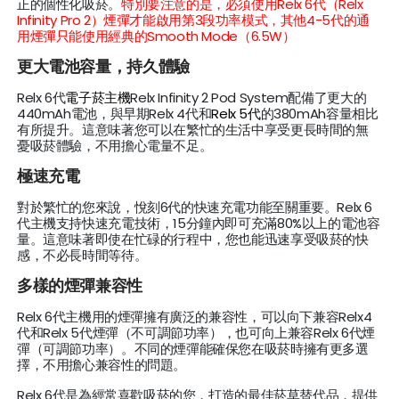
正的個性化吸菸。
特別要注意的是，必須使用Relx 6代（Relx
Infinity Pro 2）煙彈才能啟用第3段功率模式，其他4-5代的通
用煙彈只能使用經典的Smooth Mode（6.5W）
更大電池容量，持久體驗
Relx 6代
電子菸主機
Relx Infinity 2 Pod System配備了更大的
440mAh電池，與早期Relx 4代和
Relx 5代
的380mAh容量相比
有所提升。這意味著您可以在繁忙的生活中享受更長時間的無
憂吸菸體驗，不用擔心電量不足。
極速充電
對於繁忙的您來說，悅刻6代的快速充電功能至關重要。Relx 6
代主機支持快速充電技術，15分鐘內即可充滿80%以上的電池容
量。這意味著即使在忙碌的行程中，您也能迅速享受吸菸的快
感，不必長時間等待。
多樣的煙彈兼容性
Relx 6代主機用的煙彈擁有廣泛的兼容性，可以向下兼容Relx4
代和Relx 5代煙彈（不可調節功率），也可向上兼容Relx 6代煙
彈（可調節功率）。不同的煙彈能確保您在吸菸時擁有更多選
擇，不用擔心兼容性的問題。
Relx 6代是為經常喜歡吸菸的您，打造的最佳菸草替代品，提供