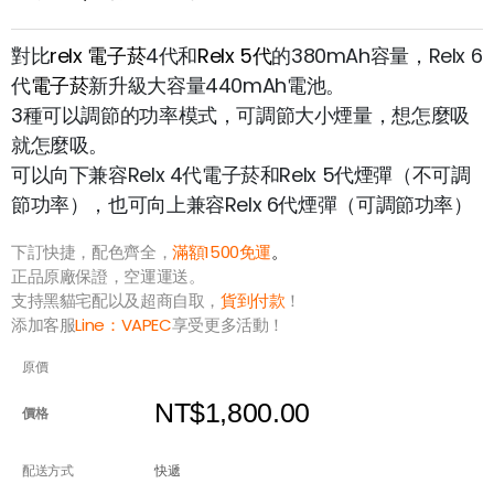
對比
relx 電子菸
4代和
Relx 5代
的380mAh容量，Relx 6
代
電子菸
新
升級大容量
440mAh電池。
3種可以調節的功率模式，可調節大小煙量，想怎麼吸
就怎麼吸。
可以向下兼容Relx 4代
電子菸
和Relx 5代煙彈（不可調
節功率），也可向上兼容Relx 6代煙彈（可調節功率）
下訂快捷，配色齊全，
滿額1500免運
。
正品原廠保證，空運運送。
支持黑貓宅配以及超商自取，
貨到付款
！
添加客服
Line：
VAPEC
享受更多活動！
原價
NT$1,800.00
價格
配送方式
快遞