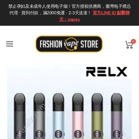
禁止孕妇及未成年人使用电子烟！官方授权供應商，臺灣电子煙总
代理 · 貨到付款，滿2000免運 · 2-3天送達！
官方LINE ID 點擊聊
天：vapec
0