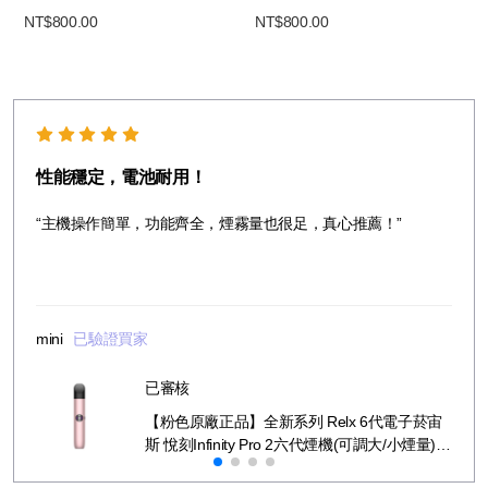
NT$800.00
NT$800.00
性能穩定，電池耐用！
“主機操作簡單，功能齊全，煙霧量也很足，真心推薦！”
mini
已驗證買家
已審核
【粉色原廠正品】全新系列 Relx 6代電子菸宙
斯 悅刻Infinity Pro 2六代煙機(可調大/小煙量)
支持Relx 4/5代煙彈通用 (下訂秒發貨)