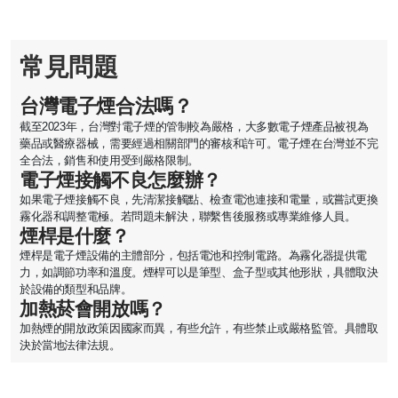
常見問題
台灣電子煙合法嗎？
截至2023年，台灣對電子煙的管制較為嚴格，大多數電子煙產品被視為
藥品或醫療器械，需要經過相關部門的審核和許可。電子煙在台灣並不完
全合法，銷售和使用受到嚴格限制。
電子煙接觸不良怎麼辦？
如果電子煙接觸不良，先清潔接觸點、檢查電池連接和電量，或嘗試更換
霧化器和調整電極。若問題未解決，聯繫售後服務或專業維修人員。
煙桿是什麼？
煙桿是電子煙設備的主體部分，包括電池和控制電路。為霧化器提供電
力，如調節功率和溫度。煙桿可以是筆型、盒子型或其他形狀，具體取決
於設備的類型和品牌。
加熱菸會開放嗎？
加熱煙的開放政策因國家而異，有些允許，有些禁止或嚴格監管。具體取
決於當地法律法規。