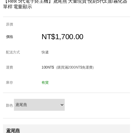
【Relx 5代電子菸主機】鳶尾燕 大量現貨 悅刻5代幻影霧化器
單桿 電量顯示
原價
NT$1,700.00
價格
配送方式
快遞
運費
100NT$
（購買滿2000NT$免運費）
庫存
有貨
顏色
鳶尾燕