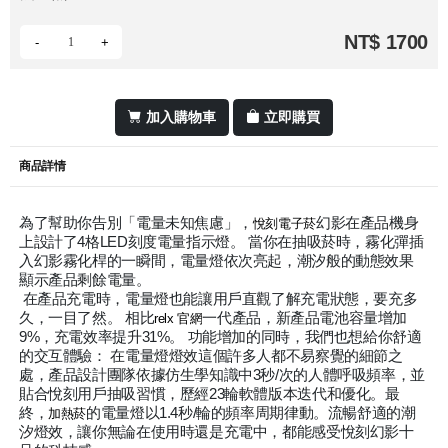
NT$ 1700
-
+
加入購物車
立即購買
商品詳情
為了幫助你告別「電量未知焦慮」，
幻影在產品機身
悅刻電子菸
上設計了4格LED刻度電量指示燈。 當你在抽吸菸時，霧化彈插
入幻影霧化桿的一瞬間，電量燈依次亮起，潮汐般的動態效果
顯示產品剩餘電量。
在產品充電時，電量燈也能讓用戶直觀了解充電狀態，要充多
久，一目了然。 相比
一代產品，新產品電池容量增加
relx 官網
9%，充電效率提升31%。 功能增加的同時，我們也想給你舒適
的交互體驗： 在電量燈燈效這個許多人都不易察覺的細節之
處，產品設計團隊依據仿生學知識中3秒/次的人體呼吸頻率，並
貼合悅刻用戶抽吸習慣，歷經23輪軟體版本迭代和優化。最
終，
的電量燈以1.4秒/輪的頻率周期律動。流暢舒適的潮
加熱菸
汐燈效，讓你無論在使用時還是充電中，都能感受悅刻幻影十