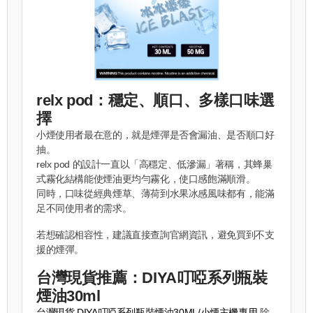
relx pod：穩定、順口、多樣口味選
擇
小煙使用者最在意的，就是煙彈是否會漏油、是否順口好
抽。
relx pod 的設計一直以「高穩定、低滲漏」著稱，其蜂巢
式霧化結構能使煙油更均勻霧化，使口感飽滿順滑。
同時，口味從經典煙草、薄荷到水果冰感風味都有，能滿
足不同使用者的需求。
若想確認相容性，建議直接查詢官網資訊，避免買到不支
援的煙彈。
台灣現貨推薦：DIYA叮啞系列瓶裝
煙油30ml
台灣現貨 DIYA叮啞系列瓶裝煙油30ML/小煙主機專用
除