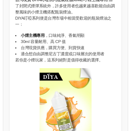
了封閉式煙彈系統外，許多使用者也越來越喜歡能自由調
整風味的小煙主機搭配瓶裝煙油。
DIYA叮啞系列便是台灣市場中相當受歡迎的瓶裝煙油之
一：
小煙主機專用
，口味純淨、香氣明顯
30ml 容量耐用、高 CP 值
台灣現貨供應，購買方便、到貨快速
適合想自由調整尼古丁濃度或口味層次的使用者
若你是小煙玩家，這系列絕對是值得收藏的選擇。