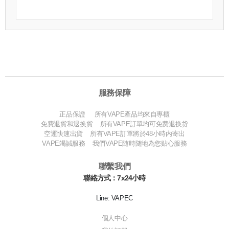
服務保障
正品保證 所有VAPE產品均來自專櫃
免費退貨和退换貨 所有VAPE訂單均可免费退换货
空運快速出貨 所有VAPE訂單將於48小時内寄出
VAPE竭誠服務 我們VAPE随時随地為您贴心服務
聯繫我們
聯絡方式：7x24小時
Line: VAPEC
個人中心