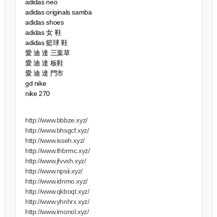
adidas neo
adidas originals samba
adidas shoes
adidas 女 鞋
adidas 籃球 鞋
愛 迪 達 三葉草
愛 迪 達 板鞋
愛 迪 達 門市
gd nike
nike 270
http://www.bbbze.xyz/
http://www.bhsgcf.xyz/
http://www.isseh.xyz/
http://www.thbrmc.xyz/
http://www.jfvvxh.xyz/
http://www.npsii.xyz/
http://www.idnmo.xyz/
http://www.qkboqt.xyz/
http://www.yhnhrx.xyz/
http://www.imonol.xyz/