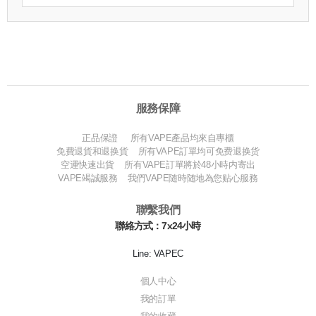
服務保障
正品保證 所有VAPE產品均來自專櫃
免費退貨和退换貨 所有VAPE訂單均可免费退换货
空運快速出貨 所有VAPE訂單將於48小時内寄出
VAPE竭誠服務 我們VAPE随時随地為您贴心服務
聯繫我們
聯絡方式：7x24小時
Line: VAPEC
個人中心
我的訂單