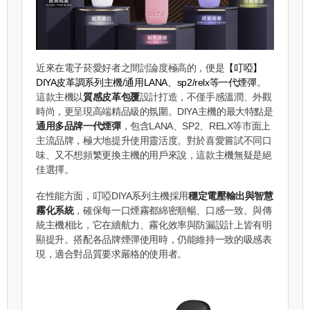
近來在電子菸愛好者之間討論度極高的，便是
【叮啞】
DIYA皮革調系列主機/通用LANA、sp2/relx等一代煙彈
。
這款主機以
質感皮革包覆
設計打造，不僅手感溫潤、外觀
時尚，更呈現高端精品級的氛圍。DIYA主機的最大特點是
通用多品牌一代煙彈
，包含LANA、SP2、RELX等市面上
主流品牌，極大地提升使用靈活度。對於喜愛嘗試不同口
味、又不想頻繁更換主機的用戶來說，這款主機無疑是絕
佳選擇。
在性能方面，叮啞DIYA系列主機採用
穩定電壓輸出與智慧
霧化系統
，確保每一口煙霧都綿密順暢、口感一致。與傳
統主機相比，它在續航力、霧化效率與防漏設計上皆有明
顯提升。搭配各品牌煙彈使用時，仍能維持一致的吸感表
現，適合對品質要求嚴格的使用者。