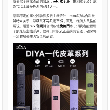
隨著電子霧化產品的普及，
relx 電子菸
（悅刻電子菸）成
為市場上最受歡迎的品牌之一。
憑藉穩定的霧化體驗與多代主機設計，relx成功結合科技
與時尚美學，讓吸菸不再只是習慣，而是一種個人風格的
展現。透過
relx 官網
與台灣各地
悅刻門市
，消費者能輕鬆
了解最新主機系列、煙彈口味以及正品購買管道，確保每
一次體驗都兼具安全與品質。