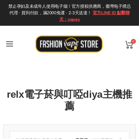
禁止孕妇及未成年人使用电子烟！官方授权供應商，臺灣电子煙总
代理 · 貨到付款，滿2000免運 · 2-3天送達！
官方LINE ID 點擊聊
天：vapec
0
relx電子菸與叮啞diya主機推
薦