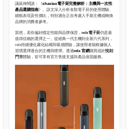
議延伸閱讀：《
shaxiao電子菸完整解析：主機與一次性
產品選購指南
》。該文深入分析各類電子菸的使用體驗、
續航表現及性價比，特別適合正在考慮入手新主機或轉換
品牌的消費者參考。
當然，若你偏好穩定性能與品牌保證，
relx電子菸
仍是最
值得信賴的選擇之一。從經典一代主機到全新六代系列，
relx持續優化霧化結構與吸感體驗，讓使用者能根據個人
習慣選擇適合的主機與煙彈。透過
relx 官網
購買或於
悅刻
門市
體驗，皆可享有官方售後支援與產品保固服務。