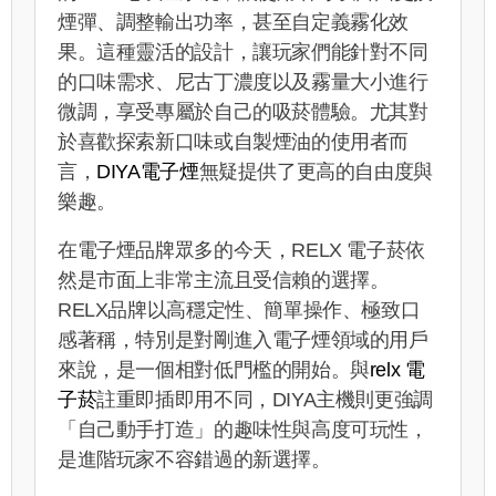
煙彈、調整輸出功率，甚至自定義霧化效
果。這種靈活的設計，讓玩家們能針對不同
的口味需求、尼古丁濃度以及霧量大小進行
微調，享受專屬於自己的吸菸體驗。尤其對
於喜歡探索新口味或自製煙油的使用者而
言，
DIYA電子煙
無疑提供了更高的自由度與
樂趣。
在電子煙品牌眾多的今天，RELX 電子菸依
然是市面上非常主流且受信賴的選擇。
RELX品牌以高穩定性、簡單操作、極致口
感著稱，特別是對剛進入電子煙領域的用戶
來說，是一個相對低門檻的開始。與
relx 電
子菸
註重即插即用不同，DIYA主機則更強調
「自己動手打造」的趣味性與高度可玩性，
是進階玩家不容錯過的新選擇。