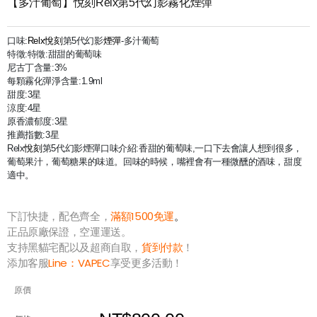
【多汁葡萄】悅刻Relx第5代幻影霧化煙彈
口味:
Relx悅刻
第5代幻影
煙彈
-多汁葡萄
特徵:特徵:甜甜的葡萄味
尼古丁含量:3%
每顆霧化彈淨含量:1.9ml
甜度:3星
涼度:4星
原香濃郁度:3星
推薦指數:3星
Relx
悅刻
第5代幻影煙彈口味介紹:香甜的葡萄味,一口下去會讓人想到很多，
葡萄果汁，葡萄糖果的味道。回味的時候，嘴裡會有一種微醺的酒味，甜度
適中。
下訂快捷，配色齊全，
滿額1500免運
。
正品原廠保證，空運運送。
支持黑貓宅配以及超商自取，
貨到付款
！
添加客服
Line：
VAPEC
享受更多活動！
原價