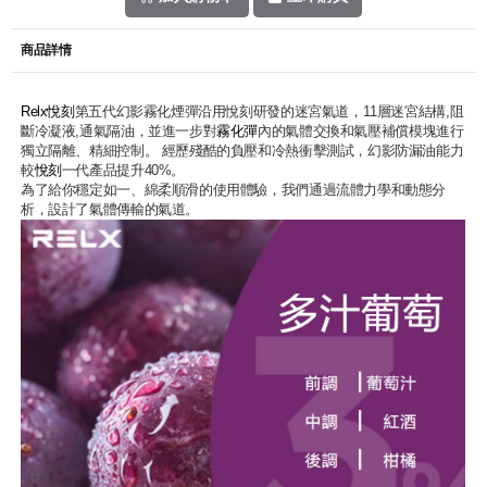
商品詳情
Relx悅刻
第五代幻影霧化煙彈沿用悅刻研發的迷宮氣道，11層迷宮結構,阻
斷冷凝液,通氣隔油，並進一步對
霧化彈
內的氣體交換和氣壓補償模塊進行
獨立隔離、精細控制。 經歷殘酷的負壓和冷熱衝擊測試，幻影防漏油能力
較
悅刻
一代產品提升40%。
為了給你穩定如一、綿柔順滑的使用體驗，我們通過流體力學和動態分
析，設計了氣體傳輸的氣道。