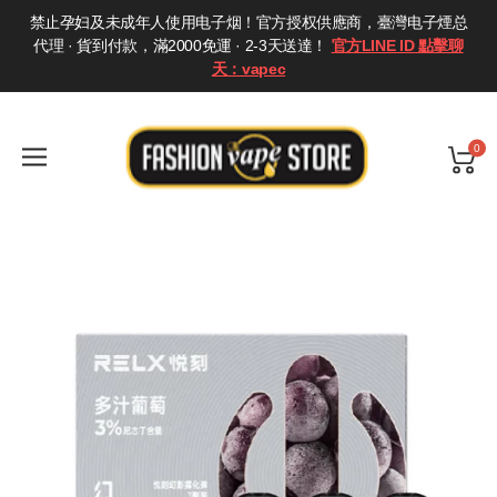
禁止孕妇及未成年人使用电子烟！官方授权供應商，臺灣电子煙总
代理 · 貨到付款，滿2000免運 · 2-3天送達！
官方LINE ID 點擊聊
天：vapec
0