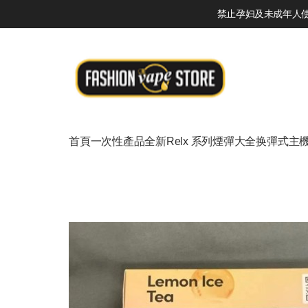
禁止孕妇及未成年人使用
首頁
一次性產品
全新Relx 系列
煙彈大全
换彈式主