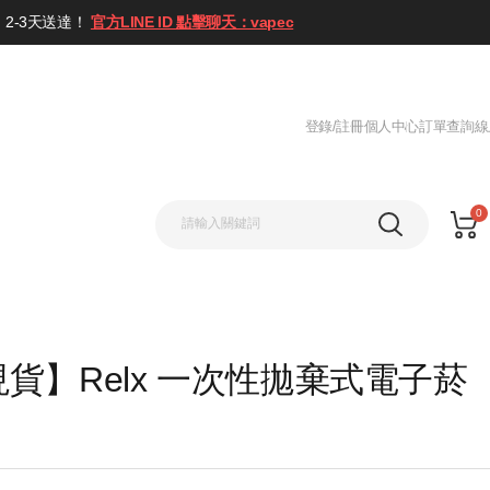
2-3天送達！
官方LINE ID 點擊聊天：vapec
登錄/註冊
個人中心
訂單查詢
線
0
貨】Relx 一次性拋棄式電子菸