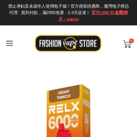
禁止孕妇及未成年人使用电子烟！官方授权供應商，臺灣电子煙总
代理 · 貨到付款，滿2000免運 · 2-3天送達！
官方LINE ID 點擊聊
天：vapec
0