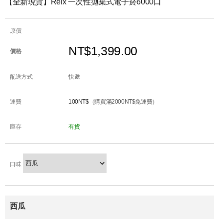
【全新現貨】Relx 一次性拋棄式電子菸6000口
原價
NT$1,399.00
價格
配送方式
快遞
運費
100NT$
（購買滿2000NT$免運費）
庫存
有貨
口味
西瓜