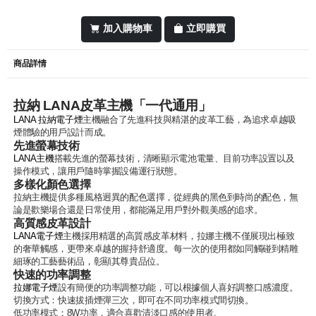
加入購物車
立即購買
商品詳情
拉納 LANA皮革主機「一代通用」
LANA 拉納電子煙
主機融合了先進科技與精湛的皮革工藝，為追求卓越吸
煙體驗的用戶設計而成。
先進螢幕技術
LANA主機
搭載先進的螢幕技術，清晰顯示電池電量、目前功率設置以及
操作模式，讓用戶隨時掌握設備運行狀態。
多樣化顏色選擇
拉納主機提供多種風格迥異的配色選擇，從經典的黑色到時尚的配色，無
論是歡樂場合還是日常使用，都能滿足用戶對外觀美感的追求。
高質感皮革設計
LANA電子煙
主機採用精選的高質感皮革材料，拉娜主機不僅展現出極致
的奢華觸感，更帶來卓越的握持舒適度。每一次的使用都如同觸碰到精雕
細琢的工藝藝術品，彰顯其尊貴品位。
快速的功率調整
拉娜電子煙
設有簡便的功率調整功能，可以根據個人喜好調整口感濃度。
切換方式：快速拔插煙彈三次，即可在不同功率模式間切換。
低功率模式：8W功率，適合喜歡清淡口感的使用者。