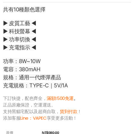
共有10種顏色選擇
▶ 皮質工藝 ◀
▶ 科技螢幕 ◀
▶ 功率切換 ◀
▶ 充電指示 ◀
功率：8W~10W
電容：380mAH
規格：通用一代煙彈產品
充電規格：TYPE-C｜5V/1A
下訂快捷，配色齊全，
滿額1500免運
。
正品原廠保證，空運運送。
支持黑貓宅配以及超商自取，
貨到付款
！
添加客服
Line：
VAPEC
享受更多活動！
原價
NT$980.00