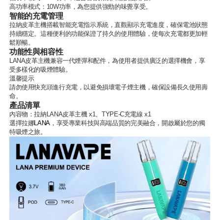
高功率模式：10W功率，為您提供強勁的味覺享受。
智能的充電管理
拉納皮革主機搭載智能充電指示系統，直觀顯示充電進度，確保電池狀態
持續穩定。這種便利的功能保證了持久的使用體驗，使每次充電都更加輕
鬆順暢。
功能性與相容性
LANA皮革主機兼容一代煙彈和配件，為使用者提供廣泛的選擇機會，享
受多樣化的吸煙體驗。
溫馨提示
請勿使用快充頭進行充電，以避免損壞電子煙主機，確保設備長久使用壽
命。
產品清單
內容物：拉納LANA皮革主機 x1、TYPE-C充電線 x1
選擇拉娜
LANA
，享受專業科技與高端品質的完美融合，開啟屬於您的獨
特吸煙之旅。