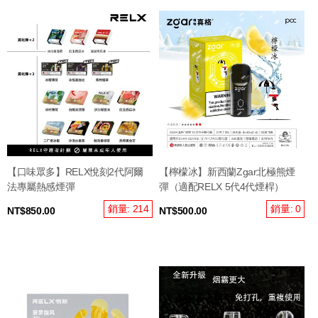
【口味眾多】RELX悅刻2代阿爾
【檸檬冰】新西蘭Zgar北極熊煙
法專屬熱感煙彈
彈（適配RELX 5代4代煙桿）
銷量: 214
銷量: 0
NT$850.00
NT$500.00