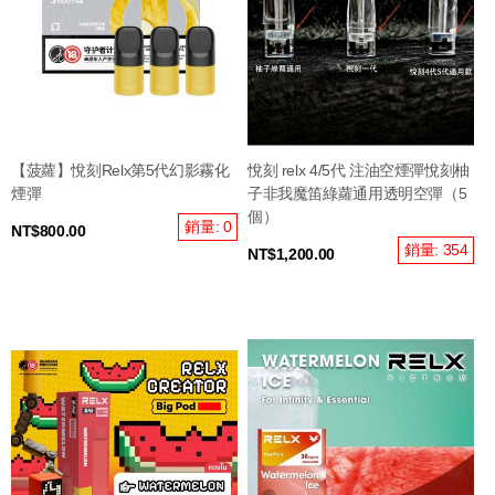
【菠蘿】悅刻Relx第5代幻影霧化
悅刻 relx 4/5代 注油空煙彈悅刻柚
煙彈
子非我魔笛綠蘿通用透明空彈（5
個）
銷量: 0
NT$800.00
銷量: 354
NT$1,200.00