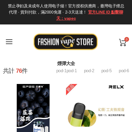
禁止孕妇及未成年人使用电子烟！官方授权供應商，臺灣电子煙总
代理 · 貨到付款，滿2000免運 · 2-3天送達！
官方LINE ID 點擊聊
天：vapec
0
煙彈大全
共計
76
件
pod-1pod-1
pod-2
pod-5
pod-6