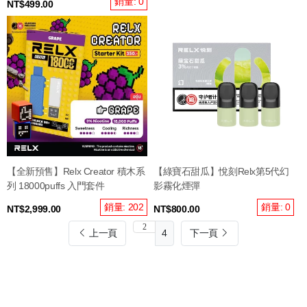
銷量: 0
NT$499.00
【全新預售】Relx Creator 積木系
【綠寶石甜瓜】悅刻Relx第5代幻
列 18000puffs 入門套件
影霧化煙彈
銷量: 202
銷量: 0
NT$2,999.00
NT$800.00
上一頁
4
下一頁