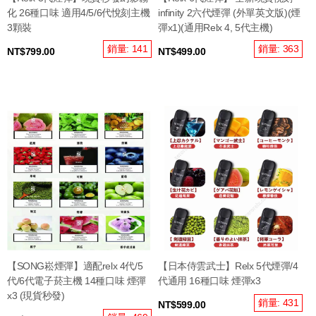
化 26種口味 適用4/5/6代悅刻主機
infinity 2六代煙彈 (外單英文版)(煙
3顆裝
彈x1)(通用Relx 4, 5代主機)
銷量: 141
銷量: 363
NT$799.00
NT$499.00
【SONG崧煙彈】適配relx 4代/5
【日本侍雲武士】Relx 5代煙彈/4
代/6代電子菸主機 14種口味 煙彈
代通用 16種口味 煙彈x3
x3 (現貨秒發)
銷量: 431
NT$599.00