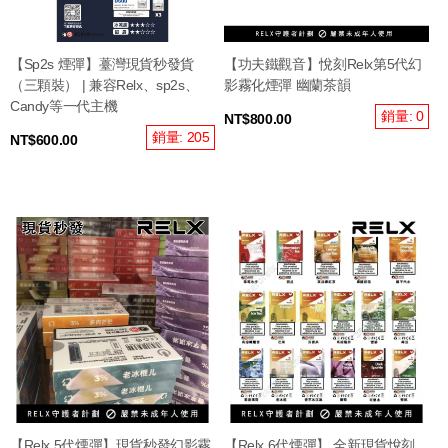
【Sp2s 煙彈】薹灣現貨秒發貨
【功夫鐵觀音】悅刻Relx第5代幻
（三顆裝） | 兼容Relx、sp2s、
影霧化煙彈 幽蘭茶韻
Candy等一代主機
銷量: 0
NT$800.00
銷量: 205
NT$600.00
【Relx 5代煙彈】現貨秒發幻影霧
【Relx 6代煙彈】 全新現貨悅刻