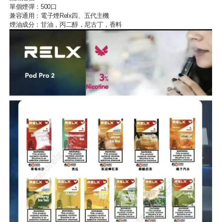
單個煙彈：500口
兼容通用：
電子煙Relx
四、五代主機
煙油成分：甘油，丙二醇，尼古丁，香料