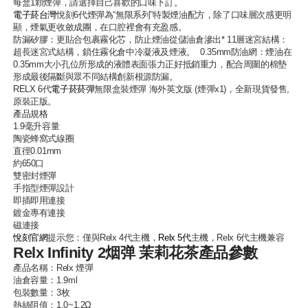
每盒1顆煙彈，請選擇自己喜歡的口味下訂。
電子菸台灣
悅刻6代煙彈為“無限系列”特製煙油配方，除了口味層次感更明
顯，煙氣更收斂成團，在口腔裡會有充盈感。
防漏矽膠：更貼合包裹霧化芯，防止煙油從儲油倉滲出* 11層迷宮結構：
超長迷宮式結構，鎖住霧化倉中冷凝液及煙液。 0.35mm防油網：煙油在
0.35mm大小孔位所形成的液體表面張力正好抵銷重力，配合周圍的棉墊
形成最後隔斷與眾不同結構創新根源防漏。
RELX 6代
電子菸菸彈
無限盒裝煙彈 海外英文版 (煙彈x1)，全新現貨發售,
原裝正版。
產品規格
1.9毫升容量
陶瓷蜂窩式線圈
直徑0.01mm
約650口
雙密封煙彈
手指型煙彈設計
即插即用連接
鍍金專有連接
磁連接
悅刻官網
提示您：僅與Relx 4代主機，
Relx 5代
主機，Relx 6代主機兼容
Relx Infinity 2烟弹 茉莉花茶產品參數
產品名稱：
Relx 煙彈
油倉容量：1.9ml
包裝數量：3枚
熱絲阻值：1.0~1.2Ω