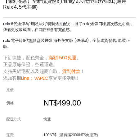
【茉莉花茶】全新現貨悅刻infinity 2六代煙彈(煙彈x1)(通用
Relx 4, 5代主機)
relx 6代煙彈為“無限系列”特製煙油配方，除了
relx 煙彈口味
層次感更明顯，
煙氣更收斂成團，在口腔裡會有充盈感。
relx 電子菸
6代無限盒裝煙彈 海外英文版 (煙彈x1)，全新現貨發售, 原裝正
版。
下訂快捷，配色齊全，
滿額1500免運
。
正品原廠保證，空運運送。
支持黑貓宅配以及超商自取，
貨到付款
！
添加客服
Line：
VAPEC
享受更多活動！
原價
NT$499.00
價格
配送方式
快遞
運費
100NT$
（購買滿2000NT$免運費）