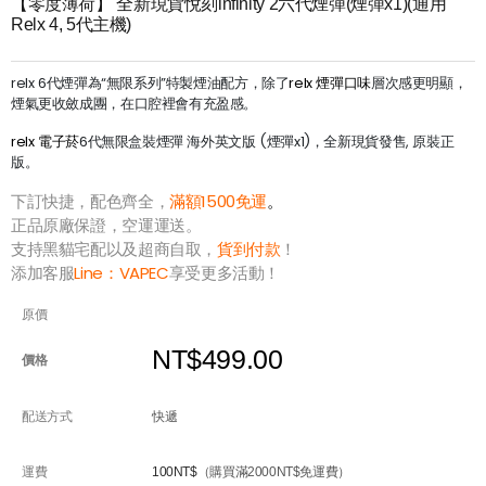
【零度薄荷】 全新現貨悅刻infinity 2六代煙彈(煙彈x1)(通用
Relx 4, 5代主機)
relx 6代煙彈為“無限系列”特製煙油配方，除了
relx 煙彈口味
層次感更明顯，
煙氣更收斂成團，在口腔裡會有充盈感。
relx 電子菸
6代無限盒裝煙彈 海外英文版 (煙彈x1)，全新現貨發售, 原裝正
版。
下訂快捷，配色齊全，
滿額1500免運
。
正品原廠保證，空運運送。
支持黑貓宅配以及超商自取，
貨到付款
！
添加客服
Line：
VAPEC
享受更多活動！
原價
NT$499.00
價格
配送方式
快遞
運費
100NT$
（購買滿2000NT$免運費）