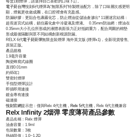
每盒1顆煙彈，請選擇自己喜歡的口味下訂。
電子菸台灣
悅刻6代煙彈為“無限系列”特製煙油配方，除了口味層次感更明
顯，煙氣更收斂成團，在口腔裡會有充盈感。
防漏矽膠：更貼合包裹霧化芯，防止煙油從儲油倉滲出* 11層迷宮結構：
超長迷宮式結構，鎖住霧化倉中冷凝液及煙液。 0.35mm防油網：煙油在
0.35mm大小孔位所形成的液體表面張力正好抵銷重力，配合周圍的棉墊
形成最後隔斷與眾不同結構創新根源防漏。
RELX 6代
電子菸菸彈
無限盒裝煙彈 海外英文版 (煙彈x1)，全新現貨發售,
原裝正版。
產品規格
1.9毫升容量
陶瓷蜂窩式線圈
直徑0.01mm
約650口
雙密封煙彈
手指型煙彈設計
即插即用連接
鍍金專有連接
磁連接
悅刻官網
提示您：僅與Relx 4代主機，
Relx 5代
主機，Relx 6代主機兼容
Relx Infinity 2烟弹 零度薄荷產品參數
產品名稱：
Relx 煙彈
油倉容量：1.9ml
包裝數量：3枚
熱絲阻值：1.0~1.2Ω