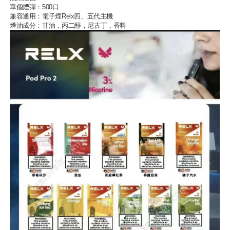
單個煙彈：500口
兼容通用：
電子煙Relx
四、五代主機
煙油成分：甘油，丙二醇，尼古丁，香料