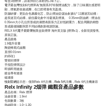
每盒1顆煙彈，請選擇自己喜歡的口味下訂。
電子菸台灣
悅刻6代煙彈為“無限系列”特製煙油配方，除了口味層次感更明
顯，煙氣更收斂成團，在口腔裡會有充盈感。
防漏矽膠：更貼合包裹霧化芯，防止煙油從儲油倉滲出* 11層迷宮結構：
超長迷宮式結構，鎖住霧化倉中冷凝液及煙液。 0.35mm防油網：煙油在
0.35mm大小孔位所形成的液體表面張力正好抵銷重力，配合周圍的棉墊
形成最後隔斷與眾不同結構創新根源防漏。
RELX 6代
電子菸菸彈
無限盒裝煙彈 海外英文版 (煙彈x1)，全新現貨發售,
原裝正版。
產品規格
1.9毫升容量
陶瓷蜂窩式線圈
直徑0.01mm
約650口
雙密封煙彈
手指型煙彈設計
即插即用連接
鍍金專有連接
磁連接
悅刻官網
提示您：僅與Relx 4代主機，
Relx 5代
主機，Relx 6代主機兼容
Relx Infinity 2烟弹 鐵觀音產品參數
產品名稱：
Relx 煙彈
油倉容量：1.9ml
包裝數量：3枚
熱絲阻值：1.0~1.2Ω