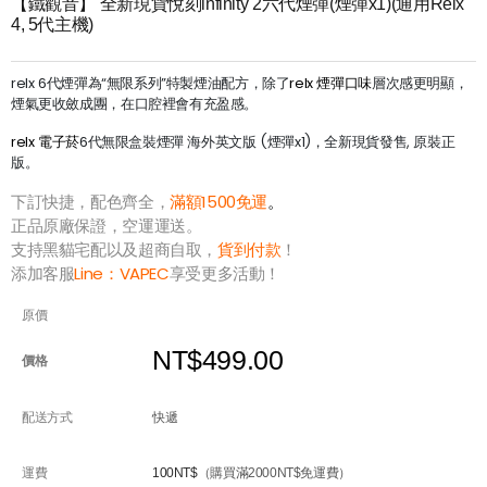
【鐵觀音】 全新現貨悅刻infinity 2六代煙彈(煙彈x1)(通用Relx
4, 5代主機)
relx 6代煙彈為“無限系列”特製煙油配方，除了
relx 煙彈口味
層次感更明顯，
煙氣更收斂成團，在口腔裡會有充盈感。
relx 電子菸
6代無限盒裝煙彈 海外英文版 (煙彈x1)，全新現貨發售, 原裝正
版。
下訂快捷，配色齊全，
滿額1500免運
。
正品原廠保證，空運運送。
支持黑貓宅配以及超商自取，
貨到付款
！
添加客服
Line：
VAPEC
享受更多活動！
原價
NT$499.00
價格
配送方式
快遞
運費
100NT$
（購買滿2000NT$免運費）