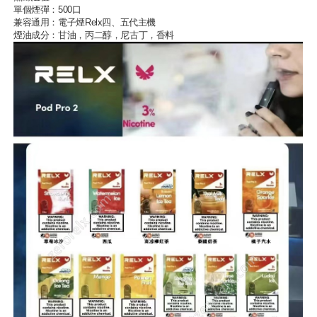
單個煙彈：500口
兼容通用：
電子煙Relx
四、五代主機
煙油成分：甘油，丙二醇，尼古丁，香料