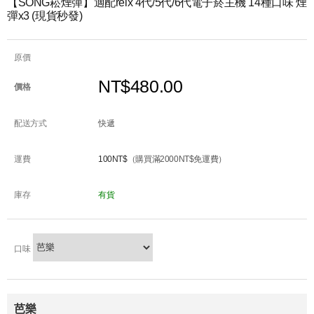
【SONG崧煙彈】適配relx 4代/5代/6代電子菸主機 14種口味 煙
彈x3 (現貨秒發)
原價
NT$480.00
價格
配送方式
快遞
運費
100NT$
（購買滿2000NT$免運費）
庫存
有貨
口味
芭樂