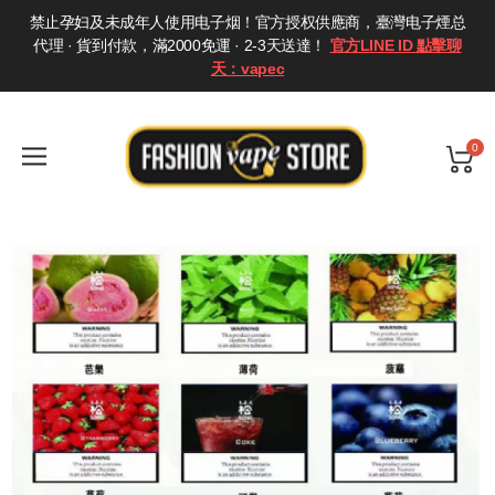
禁止孕妇及未成年人使用电子烟！官方授权供應商，臺灣电子煙总
代理 · 貨到付款，滿2000免運 · 2-3天送達！
官方LINE ID 點擊聊
天：vapec
0