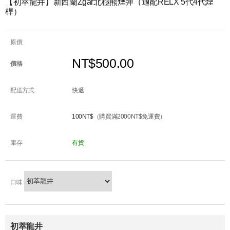
【初萃龍井】新西蘭Zgar北極熊煙彈（適配RELX 5代4代煙
桿）
原價
NT$500.00
價格
配送方式
快遞
運費
100NT$
（購買滿2000NT$免運費）
庫存
有貨
口味
初萃龍井