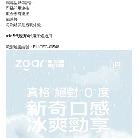
鴨嘴型煙彈設計
即插即用連接
鍍金專有連接
磁連接
每顆煙彈是透明外殼
relx 5代煙彈
4代
電子煙
通用
歐盟驗證編號：EU-CEG-00548