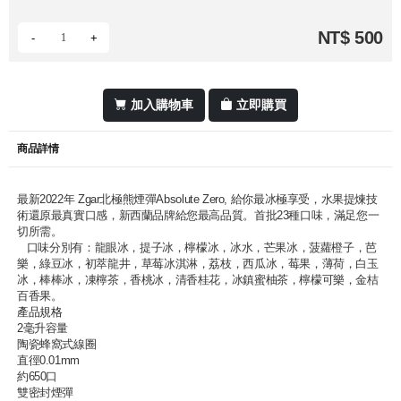
NT$ 500
-
+
加入購物車
立即購買
商品詳情
最新2022年 Zgar北極熊煙彈Absolute Zero, 給你最冰極享受，水果提煉技
術還原最真實口感，新西蘭品牌給您最高品質。首批23種口味，滿足您一
切所需。
口味分別有：龍眼冰，提子冰，檸檬冰，冰水，芒果冰，菠蘿橙子，芭
樂，綠豆冰，初萃龍井，草莓冰淇淋，荔枝，西瓜冰，莓果，薄荷，白玉
冰，棒棒冰，凍檸茶，香桃冰，清香桂花，冰鎮蜜柚茶，檸檬可樂，金桔
百香果。
產品規格
2毫升容量
陶瓷蜂窩式線圈
直徑0.01mm
約650口
雙密封煙彈