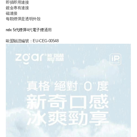
即插即用連接
鍍金專有連接
磁連接
每顆煙彈是透明外殼
relx 5代煙彈
4代
電子煙
通用
歐盟驗證編號：EU-CEG-00548