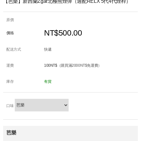
【芭樂】新西蘭Zgar北極熊煙彈（適配RELX 5代4代煙桿）
原價
NT$500.00
價格
配送方式
快遞
運費
100NT$
（購買滿2000NT$免運費）
庫存
有貨
口味
芭樂