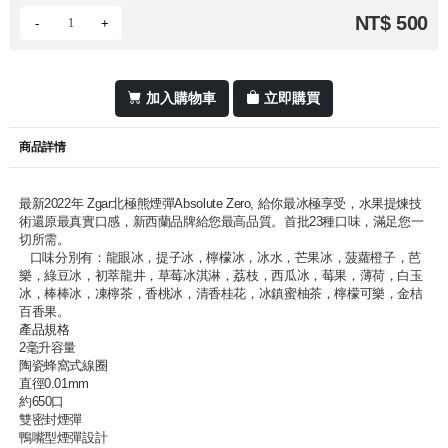
NT$ 500
-
+
加入購物車
立即購買
商品詳情
最新2022年 Zgar北極熊煙彈Absolute Zero, 給你最冰極享受，水果提煉技
術還原最真實口感，新西蘭品牌給您最高品質。首批23種口味，滿足您一
切所需。
口味分別有：龍眼冰，提子冰，檸檬冰，冰水，芒果冰，菠蘿橙子，芭
樂，綠豆冰，初萃龍井，草莓冰淇淋，荔枝，西瓜冰，莓果，薄荷，白玉
冰，棒棒冰，凍檸茶，香桃冰，清香桂花，冰鎮蜜柚茶，檸檬可樂，金桔
百香果。
產品規格
2毫升容量
陶瓷蜂窩式線圈
直徑0.01mm
約650口
雙密封煙彈
鴨嘴型煙彈設計