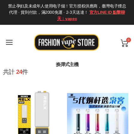
禁止孕妇及未成年人使用电子烟！官方授权供應商，臺灣电子煙总
代理 · 貨到付款，滿2000免運 · 2-3天送達！
官方LINE ID 點擊聊
天：vapec
0
换彈式主機
共計
24
件