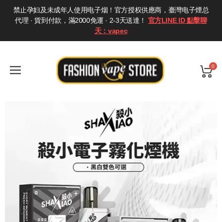
禁止孕妇及未成年人使用电子烟！官方授权供應商，臺灣电子煙总
代理 · 貨到付款，滿2000免運 · 2-3天送達！
官方LINE ID 點擊聊
天：vapec
0