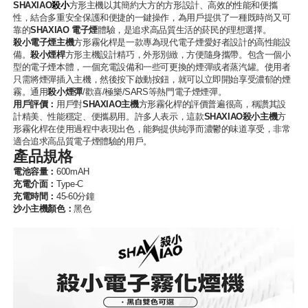
SHAXIAO
殺小
方形主機以其簡約大方的方形設計、高效的性能和便攜
性，結合多重安全保護和便捷的一鍵操作，為用戶提供了一種既時尚又可
靠的
SHAXIAO 電子煙
體驗，是追求高品質生活的菸民的理想選擇。
殺小電子煙主機
方形霧化桿是一款專為現代電子煙愛好者設計的高性能設
備。
殺小煙桿
方形主機設計精巧，外形別緻，方便隨身攜帶。包含一個小
型的電子煙本體，一個充電設備和一些可更換的煙彈或者蒸汽罐。使用者
只需將煙彈插入主機，然後按下啟動按鈕，就可以立即開始享受濃郁的煙
霧。通用
殺小煙彈
/歡喜/極樂/SARS等熱門電子煙煙彈。
用戶評價：
用戶對
SHAXIAO主機
方形霧化桿的評價普遍很高，稱讚其設
計精美、性能穩定、便攜易用。許多人表示，這款
SHAXIAO殺小主機
方
形霧化桿在使用過程中表現出色，能夠提供純淨而濃鬱的味道享受，非常
適合追求高品質電子煙體驗的用戶。
產品規格
電池容量：
600mAH
充電介面：
Type-C
充電時間：
45-60分鐘
沙小主機顏色：
黑色