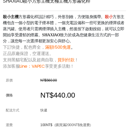
SHAXIAO殺小方形主機太極主機方形霧化桿
殺小主機
方形霧化桿設計精巧，外形別緻，方便隨身攜帶。
殺小
方形主
機包含一個小型的電子煙本體，一個充電設備和一些可更換的煙彈或者
蒸汽罐。使用者只需將煙彈插入主機，然後按下啟動按鈕，就可以立即
開始享受濃郁的煙霧。
SHAXIAO
致力於成為您健康生活方式的一部
分，讓您每一次選擇都更加安心與舒心。
下訂快捷，配色齊全，
滿額1500免運
。
正品原廠保證，空運運送。
支持黑貓宅配以及超商自取，
貨到付款
！
添加客服
Line：
VAPEC
享受更多活動！
原價
NT$560.00
NT$440.00
價格
配送方式
快遞
運費
100NT$
（購買滿2000NT$免運費）