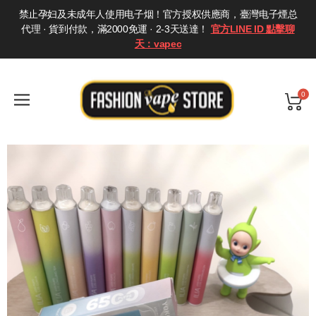
禁止孕妇及未成年人使用电子烟！官方授权供應商，臺灣电子煙总
代理 · 貨到付款，滿2000免運 · 2-3天送達！
官方LINE ID 點擊聊
天：vapec
0