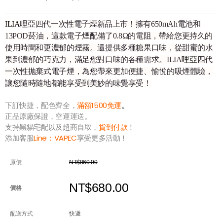
ILIA
哩亞四代一次性電子煙新品上市！擁有650mAh電池和
13POD菸油，這款電子煙配備了0.8Ω的電阻，帶給您更持久的
使用時間和更濃郁的煙霧。還提供多種糖果口味，從甜蜜的水
果到濃郁的巧克力，滿足您對口味的各種需求。ILIA
哩亞
四代
一次性抛棄式電子煙，為您帶來更加便捷、愉悅的吸煙體驗，
讓您隨時隨地都能享受到美妙的味覺享受！
下訂快捷，配色齊全，
滿額1500免運
。
正品原廠保證，空運運送。
支持黑貓宅配以及超商自取，
貨到付款
！
添加客服
Line：
VAPEC
享受更多活動！
原價
NT$860.00
NT$680.00
價格
配送方式
快遞