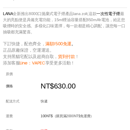
LANA
全新推出8000口抛棄式電子煙產品lana zolt,這款
一次性電子煙
最
大的亮點便是具備充電功能，15ml煙油容量搭配850mAh電池，給足您
吸煙時的安全感。多樣化口味選擇，每一款都是精心調配，讓您每一口
抽吸都充滿驚喜。
下訂快捷，配色齊全，
滿額1500免運
。
正品原廠保證，空運運送。
支持黑貓宅配以及超商自取，
貨到付款
！
添加客服
Line：
VAPEC
享受更多活動！
原價
NT$630.00
價格
配送方式
快遞
運費
100NT$
（購買滿2000NT$免運費）