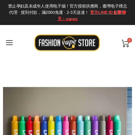
禁止孕妇及未成年人使用电子烟！官方授权供應商，臺灣电子煙总
代理 · 貨到付款，滿2000免運 · 2-3天送達！
官方LINE ID 點擊聊
天：vapec
0