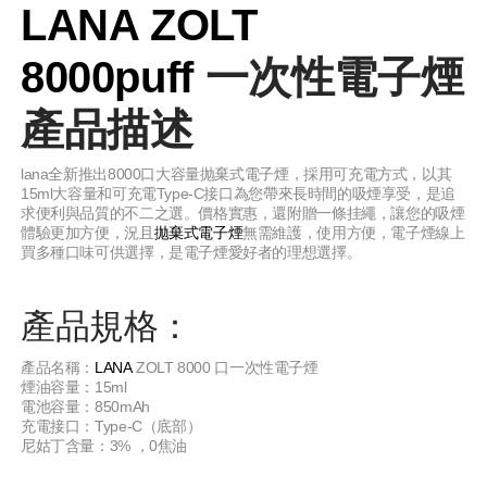
LANA ZOLT
8000puff
一次性電子煙
產品描述
lana全新推出8000口大容量抛棄式電子煙，採用可充電方式，以其
15ml大容量和可充電Type-C接口為您帶來長時間的吸煙享受，是追
求便利與品質的不二之選。價格實惠，還附贈一條挂繩，讓您的吸煙
體驗更加方便，況且
拋棄式電子煙
無需維護，使用方便，電子煙線上
買多種口味可供選擇，是電子煙愛好者的理想選擇。
產品規格：
產品名稱：
LANA
ZOLT 8000 口一次性電子煙
煙油容量：15ml
電池容量：850mAh
充電接口：Type-C（底部）
尼姑丁含量：3% ，0焦油