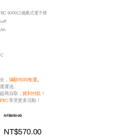
r BC 6000口抛棄式電子煙
uff
Ah
C
全，
滿額1500免運
。
運運送。
超商自取，
貨到付款
！
APEC
享受更多活動！
NT$690.00
NT$570.00