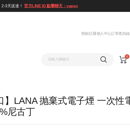
2-3天送達！
官方LINE ID 點擊聊天：vapec
登錄/註冊
個人中心
訂單查詢
線
0
0口】LANA 抛棄式電子煙 一次性
.5%尼古丁