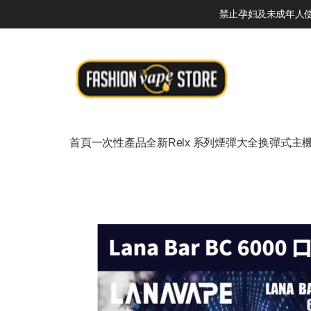
禁止孕妇及未成年人使用
首頁
一次性產品
全新Relx 系列
煙彈大全
换彈式主