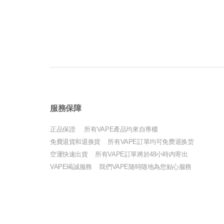
服務保障
正品保證 所有VAPE產品均來自專櫃
免費退貨和退换貨 所有VAPE訂單均可免费退换货
空運快速出貨 所有VAPE訂單將於48小時内寄出
VAPE竭誠服務 我們VAPE随時随地為您贴心服務