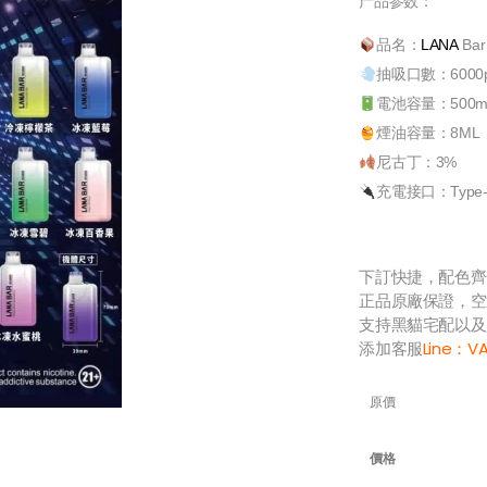
产品参数：
品名：
LANA
Ba
抽吸口數：6000p
電池容量：500m
煙油容量：8ML
尼古丁：3%
充電接口：Type-
下訂快捷，配色齊
正品原廠保證，空
支持黑貓宅配以及
添加客服
Line：
V
原價
價格